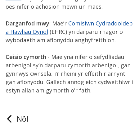
oes nifer o achosion mewn un maes.
Darganfod mwy:
Mae’r
Comisiwn Cydraddoldeb
a Hawliau Dynol
(EHRC) yn darparu rhagor o
wybodaeth am aflonyddu anghyfreithlon.
Ceisio cymorth
- Mae yna nifer o sefydliadau
arbenigol sy’n darparu cymorth arbenigol, gan
gynnwys cwnsela, i’r rheini yr effeithir arnynt
gan aflonyddu. Gallech annog eich cydweithiwr i
estyn allan am gymorth o’r fath.
Nôl