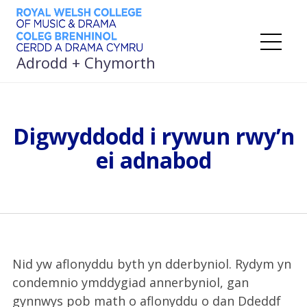
Neidio
i’r
cynnwys
De
Adrodd + Chymorth
Digwyddodd i rywun rwy’n
ei adnabod
Nid yw aflonyddu byth yn dderbyniol. Rydym yn
condemnio ymddygiad annerbyniol, gan
gynnwys pob math o aflonyddu o dan Ddeddf