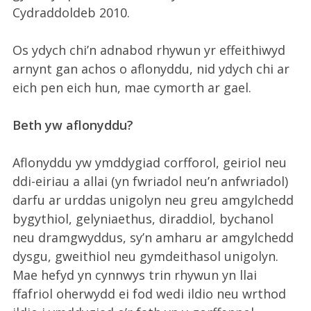
Cydraddoldeb 2010.
Os ydych chi’n adnabod rhywun yr effeithiwyd
arnynt gan achos o aflonyddu, nid ydych chi ar
eich pen eich hun, mae cymorth ar gael.
Beth yw aflonyddu?
Aflonyddu yw ymddygiad corfforol, geiriol neu
ddi-eiriau a allai (yn fwriadol neu’n anfwriadol)
darfu ar urddas unigolyn neu greu amgylchedd
bygythiol, gelyniaethus, diraddiol, bychanol
neu dramgwyddus, sy’n amharu ar amgylchedd
dysgu, gweithiol neu gymdeithasol unigolyn.
Mae hefyd yn cynnwys trin rhywun yn llai
ffafriol oherwydd ei fod wedi ildio neu wrthod