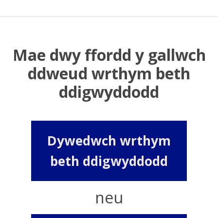
Mae dwy ffordd y gallwch
ddweud wrthym beth
ddigwyddodd
Dywedwch wrthym
beth ddigwyddodd
neu