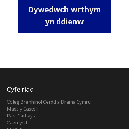
Dywedwch wrthym
yn ddienw
Cyfeiriad
Coleg Brenhinol Cerdd a Drama Cymru
Maes y Castell
Parc Cathays
Caerdydd