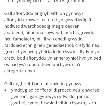
ildio i ymddygiad o’r fath yn y gorffennol.
Gall aflonyddu anghyfreithlon gynnwys
aflonyddu rhywiol neu fod yn gysylltiedig â
nodwedd warchodedig megis oedran,
anabledd, ailbennu rhywedd, beichiogrwydd
neu famolaeth, hil, lliw, cenedligrwydd,
tarddiad ethnig neu genedlaethol, crefydd neu
gred, rhyw neu gyfeiriadedd rhywiol. Rydym yn
credu bod aflonyddu yn annerbyniol hyd yn oed
os nad yw’n dod o fewn unrhyw un o’r
categorïau hyn.
Gall enghreifftiau o aflonyddu gynnwys:
ymddygiad corfforol digroeso neu ‘chwarae
gwirion’, gan gynnwys cyffwrdd, pinsio,
gwthio, cydio, brwsio heibio rhywun, tarfu