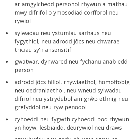
ar amgylchedd personol rhywun a mathau
mwy difrifol o ymosodiad corfforol neu
rywiol
sylwadau neu ystumiau sarhaus neu
fygythiol, neu adrodd jôcs neu chwarae
triciau sy’n ansensitif
gwatwar, dynwared neu fychanu anabledd
person
adrodd jôcs hiliol, rhywiaethol, homoffobig
neu oedraniaethol, neu wneud sylwadau
difrïol neu ystrydebol am grŵp ethnig neu
grefyddol neu ryw penodol
cyhoeddi neu fygwth cyhoeddi bod rhywun
yn hoyw, lesbiaidd, deurywiol neu draws