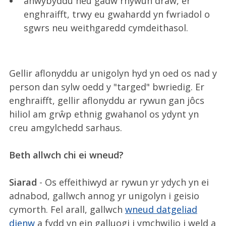
anwybyddu neu gadw rhywun draw, er
enghraifft, trwy eu gwahardd yn fwriadol o
sgwrs neu weithgaredd cymdeithasol.
Gellir aflonyddu ar unigolyn hyd yn oed os nad y
person dan sylw oedd y "targed" bwriedig. Er
enghraifft, gellir aflonyddu ar rywun gan jôcs
hiliol am grŵp ethnig gwahanol os ydynt yn
creu amgylchedd sarhaus.
Beth allwch chi ei wneud?
Siarad
- Os effeithiwyd ar rywun yr ydych yn ei
adnabod, gallwch annog yr unigolyn i geisio
cymorth. Fel arall, gallwch
wneud datgeliad
dienw
a fydd yn ein galluogi i ymchwilio i weld a