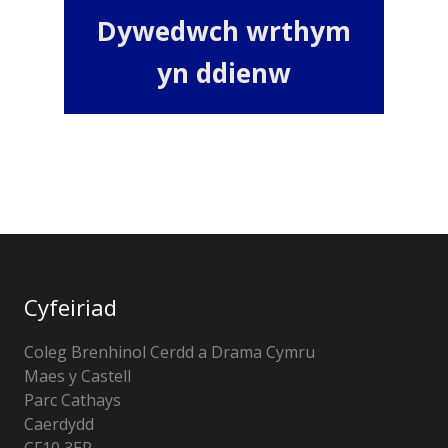
Dywedwch wrthym
yn ddienw
Cyfeiriad
Coleg Brenhinol Cerdd a Drama Cymru
Maes y Castell
Parc Cathays
Caerdydd
CF10 3ER