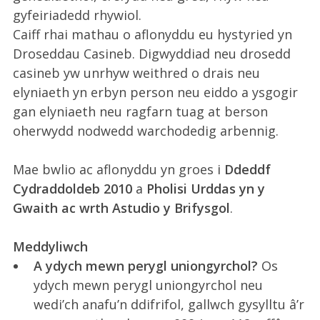
gyfeiriadedd rhywiol.
Caiff rhai mathau o aflonyddu eu hystyried yn
Droseddau Casineb. Digwyddiad neu drosedd
casineb yw unrhyw weithred o drais neu
elyniaeth yn erbyn person neu eiddo a ysgogir
gan elyniaeth neu ragfarn tuag at berson
oherwydd nodwedd warchodedig arbennig.
Mae bwlio ac aflonyddu yn groes i
Ddeddf
Cydraddoldeb 2010
a
Pholisi Urddas yn y
Gwaith ac wrth Astudio y Brifysgol
.
Meddyliwch
A ydych mewn perygl uniongyrchol?
Os
ydych mewn perygl uniongyrchol neu
wedi’ch anafu’n ddifrifol, gallwch gysylltu â’r