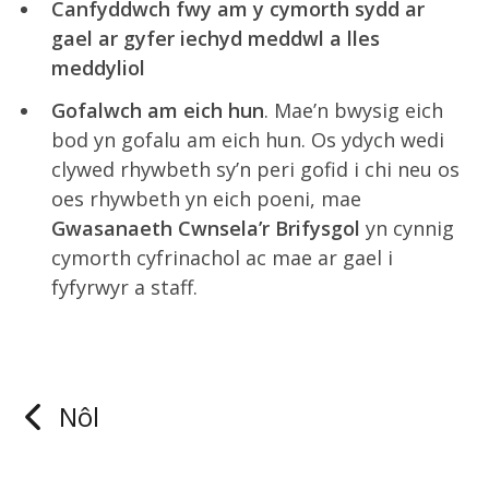
Canfyddwch fwy am y cymorth sydd ar
gael ar gyfer iechyd meddwl a lles
meddyliol
Gofalwch am eich hun
. Mae’n bwysig eich
bod yn gofalu am eich hun. Os ydych wedi
clywed rhywbeth sy’n peri gofid i chi neu os
oes rhywbeth yn eich poeni, mae
Gwasanaeth Cwnsela’r Brifysgol
yn cynnig
cymorth cyfrinachol ac mae ar gael i
fyfyrwyr a staff.
Nôl