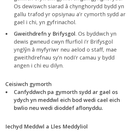
Os dewiswch siarad â chynghorydd bydd yn
gallu trafod yr opsiynau a’r cymorth sydd ar
gael i chi, yn gyfrinachol.
Gweithdrefn y Brifysgol
. Os byddwch yn
dewis gwneud cwyn ffurfiol i’r Brifysgol
ynglŷn â myfyriwr neu aelod o staff, mae
gweithdrefnau sy’n nodi’r camau y bydd
angen i chi eu dilyn.
Ceisiwch gymorth
Canfyddwch pa gymorth sydd ar gael os
ydych yn meddwl eich bod wedi cael eich
bwlio neu wedi dioddef aflonyddu.
Iechyd Meddwl a Lles Meddyliol