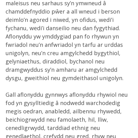
maleisus neu sarhaus sy’n ymwneud â
chamddefnyddio pŵer a all wneud i berson
deimlo’n agored i niwed, yn ofidus, wedi’i
fychanu, wedi’i danseilio neu dan fygythiad.
Aflonyddu yw ymddygiad pan fo rhywun yn
fwriadol neu’n anfwriadol yn tarfu ar urddas
unigolyn, neu’n creu amgylchedd bygythiol,
gelyniaethus, diraddiol, bychanol neu
dramgwyddus sy’n amharu ar amgylchedd
dysgu, gweithiol neu gymdeithasol unigolyn.
Gall aflonyddu gynnwys aflonyddu rhywiol neu
fod yn gysylltiedig â nodwedd warchodedig
megis oedran, anabledd, ailbennu rhywedd,
beichiogrwydd neu famolaeth, hil, lliw,
cenedligrwydd, tarddiad ethnig neu
genedlaethol, crefydd neu gred, rhyw neu