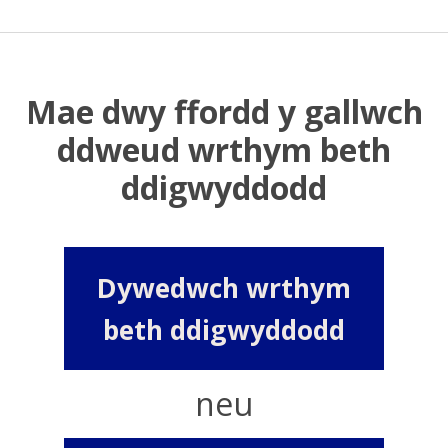
Mae dwy ffordd y gallwch
ddweud wrthym beth
ddigwyddodd
Dywedwch wrthym
beth ddigwyddodd
neu