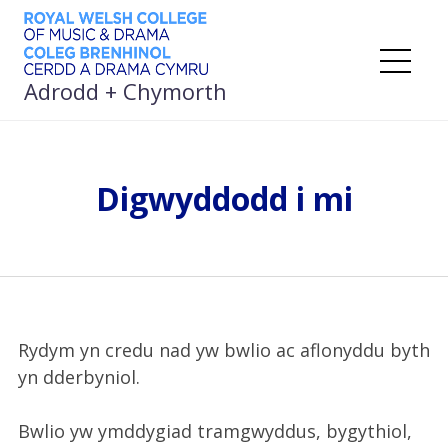
Neidio
i’r
cynnwys
De
Adrodd + Chymorth
Digwyddodd i mi
Rydym yn credu nad yw bwlio ac aflonyddu byth
yn dderbyniol.
Bwlio yw ymddygiad tramgwyddus, bygythiol,