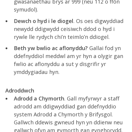
gwasanaethau brys ar 999 (neu 112 o ffôn
symudol).
Dewch o hyd i le diogel
. Os oes digwyddiad
newydd ddigwydd ceisiwch ddod o hyd i
rywle lle rydych chi’n teimlo’n ddiogel.
Beth yw bwlio ac aflonyddu?
Gallai fod yn
ddefnyddiol meddwl am yr hyn a olygir gan
fwlio ac aflonyddu a sut y disgrifir yr
ymddygiadau hyn.
Adroddwch
Adrodd a Chymorth
. Gall myfyrwyr a staff
adrodd am ddigwyddiad gan ddefnyddio
system Adrodd a Chymorth y Brifysgol.
Gallwch ddewis gwneud hyn yn ddienw neu
gallwch ofyn am gymorth gan gynghorydd.